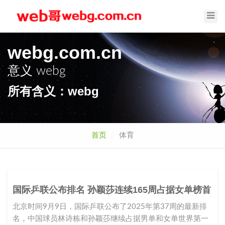
Toggl
Navig
webg.com.cn
意义
webg
所有含义：webg
首页
体育
国际乒联公布排名 孙颖莎连续165周占据女单榜首
北京时间9月9日，国际乒联公布了2025年第37周的最新排
名，中国球员林诗栋和孙颖莎继续占据男单和女单世界第一