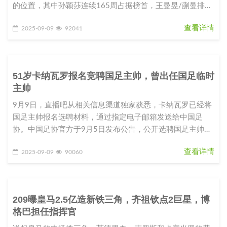
的位置，其中孙颖莎连续165周占据榜首，王曼昱/蒯曼排名
女双第一，蒯曼
查看详情
2025-09-09
92041
51岁卡纳瓦罗报名竞聘国足主帅，曾出任国足临时
主帅
9月9日，直播吧从相关信息渠道独家获悉，卡纳瓦罗已经将
国足主帅报名选聘材料，通过指定电子邮箱发送给中国足
协。中国足协官方于9月5日发布公告，公开选聘国足主帅，
目标是持续提升国家男子
查看详情
2025-09-09
90060
209曝皇马2.5亿造新铁三角，齐祖钦点2巨星，博
格巴担任指挥官