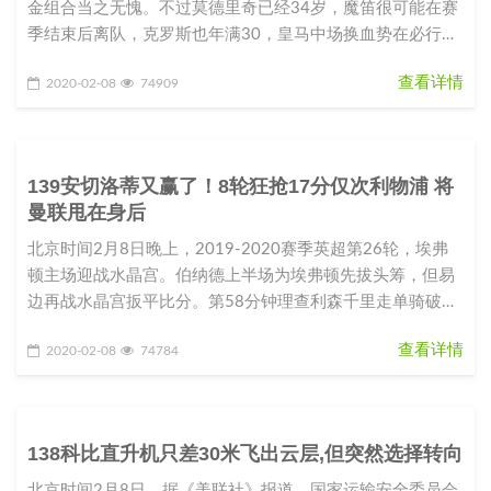
金组合当之无愧。不过莫德里奇已经34岁，魔笛很可能在赛
季结束后离队，克罗斯也年满30，皇马中场换血势在必行。
西班牙媒体就透露，皇
查看详情
2020-02-08
74909
139安切洛蒂又赢了！8轮狂抢17分仅次利物浦 将
曼联甩在身后
北京时间2月8日晚上，2019-2020赛季英超第26轮，埃弗
顿主场迎战水晶宫。伯纳德上半场为埃弗顿先拔头筹，但易
边再战水晶宫扳平比分。第58分钟理查利森千里走单骑破
门，第87分钟
查看详情
2020-02-08
74784
138科比直升机只差30米飞出云层,但突然选择转向
北京时间2月8日，据《美联社》报道，国家运输安全委员会