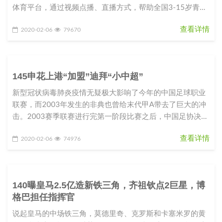
体育平台，通过视频点播、直播方式，帮助全国3-15岁青少
年免费在家上体育课
查看详情
2020-02-06
79670
145申花上港“加盟”迪拜“小中超”
新型冠状病毒肺炎疫情无疑极大影响了今年的中国足球职业
联赛，而2003年发生的非典也曾给末代甲A带去了巨大的冲
击。2003赛季联赛进行完第一阶段比赛之后，中国足协决定
推迟原定5月7日
查看详情
2020-02-06
74976
140曝皇马2.5亿造新铁三角，齐祖钦点2巨星，博
格巴担任指挥官
说起皇马的中场铁三角，莫德里奇、克罗斯和卡塞米罗的黄