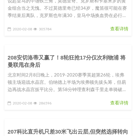
说起皇马的中场铁三角，莫德里奇、克罗斯和卡塞米罗的黄
金组合当之无愧。不过莫德里奇已经34岁，魔笛很可能在赛
季结束后离队，克罗斯也年满30，皇马中场换血势在必行。
西班牙媒体就透露，皇
查看详情
2020-02-08
305784
208安切洛蒂又赢了！8轮狂抢17分仅次利物浦 将
曼联甩在身后
北京时间2月8日晚上，2019-2020赛季英超第26轮，埃弗
顿主场迎战水晶宫。伯纳德上半场为埃弗顿先拔头筹，但易
边再战水晶宫扳平比分。第58分钟理查利森千里走单骑破
门，第87分钟
查看详情
2020-02-08
286596
207科比直升机只差30米飞出云层,但突然选择转向