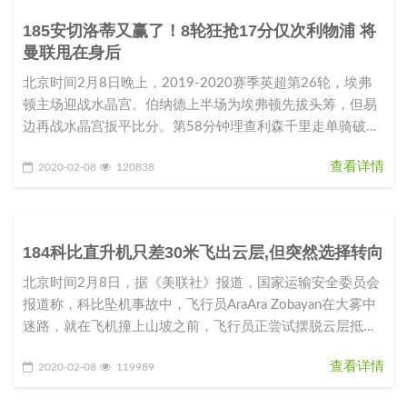
185安切洛蒂又赢了！8轮狂抢17分仅次利物浦 将
曼联甩在身后
北京时间2月8日晚上，2019-2020赛季英超第26轮，埃弗
顿主场迎战水晶宫。伯纳德上半场为埃弗顿先拔头筹，但易
边再战水晶宫扳平比分。第58分钟理查利森千里走单骑破
门，第87分钟
查看详情
2020-02-08
120838
184科比直升机只差30米飞出云层,但突然选择转向
北京时间2月8日，据《美联社》报道，国家运输安全委员会
报道称，科比坠机事故中，飞行员AraAra Zobayan在大雾中
迷路，就在飞机撞上山坡之前，飞行员正尝试摆脱云层抵达
晴空。Z
查看详情
2020-02-08
119989