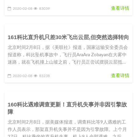
门，第87分钟
查看详情
2020-02-08
83039
161科比直升机只差30米飞出云层,但突然选择转向
北京时间2月8日，据《美联社》报道，国家运输安全委员会
报道称，科比坠机事故中，飞行员AraAra Zobayan在大雾中
迷路，就在飞机撞上山坡之前，飞行员正尝试摆脱云层抵达
晴空。Z
查看详情
2020-02-08
83238
160科比遇难调查更新！直升机失事并非因引擎故
障
北京时间2月8日，据美媒体报道，调查科比等9人遇难的工
作人员表示，那架直升机失事并不是因为引擎故障。上个月
27日，科比乘坐的直升机失事，机上9人全部遇难。之后，