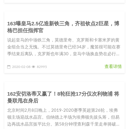
163曝皇马2.5亿造新铁三角，齐祖钦点2巨星，博
格巴担任指挥官
说起皇马的中场铁三角，莫德里奇、克罗斯和卡塞米罗的黄
金组合当之无愧。不过莫德里奇已经34岁，魔笛很可能在赛
季结束后离队，克罗斯也年满30，皇马中场换血势在必行。
西班牙媒体就透露，皇
查看详情
2020-02-08
82995
162安切洛蒂又赢了！8轮狂抢17分仅次利物浦 将
曼联甩在身后
北京时间2月8日晚上，2019-2020赛季英超第26轮，埃弗
顿主场迎战水晶宫。伯纳德上半场为埃弗顿先拔头筹，但易
边再战水晶宫扳平比分。第58分钟理查利森千里走单骑破