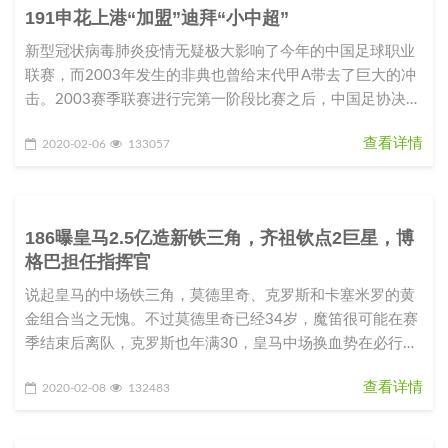
191申花上港“加盟”迪拜“小中超”
新型冠状病毒肺炎疫情无疑极大影响了今年的中国足球职业
联赛，而2003年发生的非典也曾给末代甲A带去了巨大的冲
击。2003赛季联赛进行完第一阶段比赛之后，中国足协决定
推迟原定5月7日
查看详情
2020-02-06
133057
186曝皇马2.5亿造新铁三角，齐祖钦点2巨星，博
格巴担任指挥官
说起皇马的中场铁三角，莫德里奇、克罗斯和卡塞米罗的黄
金组合当之无愧。不过莫德里奇已经34岁，魔笛很可能在赛
季结束后离队，克罗斯也年满30，皇马中场换血势在必行。
西班牙媒体就透露，皇
查看详情
2020-02-08
132483