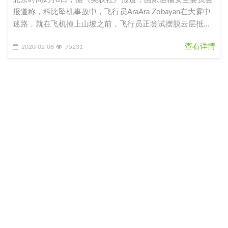
报道称，科比坠机事故中，飞行员AraAra Zobayan在大雾中
迷路，就在飞机撞上山坡之前，飞行员正尝试摆脱云层抵达
晴空。Z
查看详情
2020-02-08
75231
137科比遇难调查更新！直升机失事并非因引擎故
障
北京时间2月8日，据美媒体报道，调查科比等9人遇难的工
作人员表示，那架直升机失事并不是因为引擎故障。上个月
27日，科比乘坐的直升机失事，机上9人全部遇难。之后，
美国国家交通运输安全
查看详情
2020-02-08
74710
136中国女篮2分险胜西班牙 提前进军东京奥运会