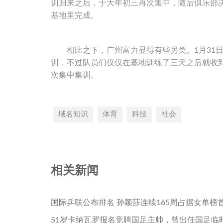
训归来之后，于大年初三再次集中，随后俱乐部
基地里完成。
相比之下，广州富力显得有些另类。1月31日
训，不过队员们仅仅在基地训练了三天之后就收
次集中集训。
域名知识
体育
科技
社会
相关新闻
国际乒联公布排名 孙颖莎连续165周占据女单榜
51岁卡纳瓦罗报名竞聘国足主帅，曾出任国足临