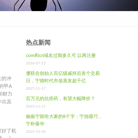
热点新闻
com和cn域名过期多久可 以再注册
2026-07-15
遭联合创始人百亿级减持后首个交易
大的冲
日，宁德时代市值蒸发超千亿
的甲A
2025-11-17
和财力
百万元的抗癌药，有望大幅降价？
作出反
2025-11-17
杨振宁留给大家的8个字：宁拙毋巧，
宁朴毋华
订好了机
2025-10-18