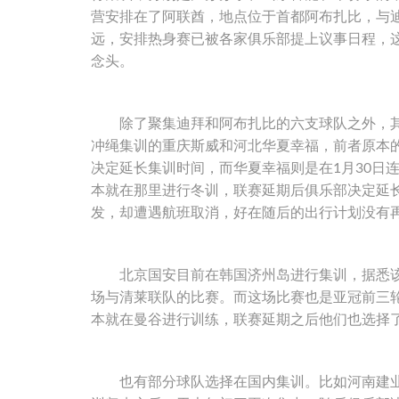
营安排在了阿联酋，地点位于首都阿布扎比，与迪
远，安排热身赛已被各家俱乐部提上议事日程，这
念头。
除了聚集迪拜和阿布扎比的六支球队之外，其
冲绳集训的重庆斯威和河北华夏幸福，前者原本
决定延长集训时间，而华夏幸福则是在1月30日
本就在那里进行冬训，联赛延期后俱乐部决定延长
发，却遭遇航班取消，好在随后的出行计划没有
北京国安目前在韩国济州岛进行集训，据悉该
场与清莱联队的比赛。而这场比赛也是亚冠前三
本就在曼谷进行训练，联赛延期之后他们也选择
也有部分球队选择在国内集训。比如河南建业和