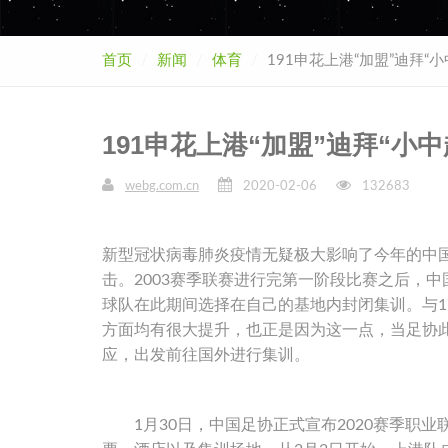
首页
新闻
体育
191申花上港“加盟”迪拜“小
191申花上港“加盟”迪拜“小中
webg.com.cn
2020-02-06
132683
新型冠状病毒肺炎疫情无疑极大影响了今年的中国
击。2003赛季联赛进行完第一阶段比赛之后，
球队在此期间选择在自己的基地内封闭集训。与
方面均有很大提升，也正是因为这一点，当足协
应，出发前往国外进行集训。
1月30日，中国足协正式宣布2020赛季职业