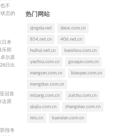
离也不
热门网站
持状态的
qingxia.net
daoe.com.cn
854.net.cn
406.net.cn
在日本
俱乐部
huihui.net.cn
kanshou.com.cn
汉卓尔原
yaofou.com.cn
gouqun.com.cn
28日出
mangran.com.cn
biaopan.com.cn
mengduo.com.cn
亚冠首
mizang.com.cn
zuichu.com.cn
泰达原
qiujiu.com.cn
zhangxiao.com.cn
ieiu.cn
tuanxian.com.cn
一阶段冬