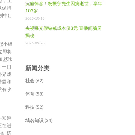
悉，上
沉痛悼念！杨振宁先生因病逝世，享年
以保持
103岁
中)。
2025-10-18
央视曝光假钻戒成本仅3元 直播间骗局
揭秘
2025-09-28
冠小组
立即将
加盟球
，一口
新闻分类
外界戏
社会 (62)
潇霆和
没有收
体育 (58)
科技 (52)
不知道
域名知识 (34)
正在进
的训练