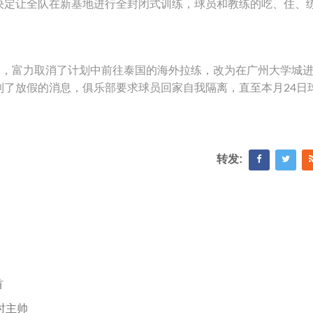
决定让全队在新基地进行全封闭式训练，球员和教练的吃、住、
，富力取消了计划中前往泰国的海外拉练，改为在广州大学城
到了放假的消息，俱乐部要求球员回家自我隔离，直至本月24日
转发:
首
时主帅