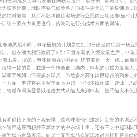
队成员分两批从上海出发前往阿联酋迪拜，展开第二阶段冬训。据
因为联赛延期，球队需要气候等各方面条件更为适宜的集训地，
的绝对健康，从而不影响前往客场进行亚冠前三轮比赛(当时计划
午训练主要在力量房进行，傍晚则进行技战术方面的训练。
赛地悉尼不同，申花最初的计划是在2月3日出发前往第一场亚
集训。但在澳大利亚政府于2月1日宣布新的入境政策之后，申花
从上海出发。据悉，申花目前在迪拜的训练节奏是一天一练，而新
。值得一提的是，在这一个转会窗口期内，申花的引援力度很大
、温家宝和姆比亚等多名球员，虽然多名高年龄段球员的到来让
虑：一方面，申花将在本赛季面临中超、亚冠多线作战，曾诚、冯
次，曾诚和冯潇霆是以租借方式从恒大来到申花，据悉恒大不仅
有明确接下来的日程安排，这意味着他们这次计划外的冬训还
就在迪拜这座面积并不算太大的中东城市里，还有三支中超球队
中超升班马青岛黄海。而另一支升班马石家庄永昌同样也将自己