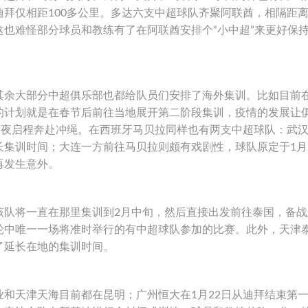
拜仅相距100多公里。多达六支中超球队齐聚阿联酋，相隔距
也难怪部分球员和教练有了在阿联酋安排个“小中超”来更好保
余大部分中超俱乐部也都给队员们安排了海外集训。比如目前
的计划就是在春节后前往当地展开第二阶段集训，疫情的发展让
连夜启程奔赴冲绳。在西班牙马贝拉同样也有两支中超球队：武
集训时间；大连一方前往马贝拉则颇有戏剧性，球队原定于1月
再发生意外。
队将一直在那里集训到2月中旬，然后直接出发前往泰国，备战
轮中唯一一场将准时举行的有中超球队参加的比赛。此外，天津
了延长在地的集训时间。
天津天海目前都在昆明；广州恒大在1月22日从迪拜结束第