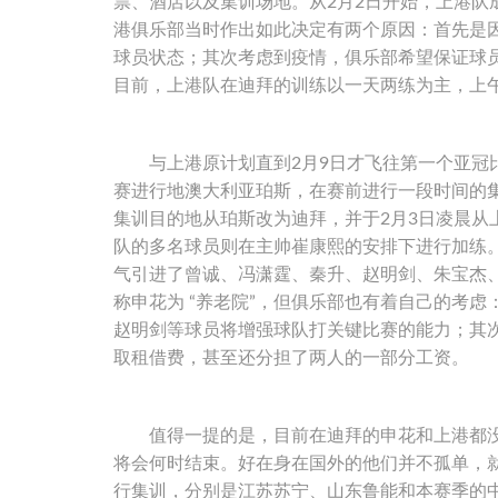
票、酒店以及集训场地。从2月2日开始，上港
港俱乐部当时作出如此决定有两个原因：首先是
球员状态；其次考虑到疫情，俱乐部希望保证球员
目前，上港队在迪拜的训练以一天两练为主，上
与上港原计划直到2月9日才飞往第一个亚冠比
赛进行地澳大利亚珀斯，在赛前进行一段时间的
集训目的地从珀斯改为迪拜，并于2月3日凌晨
队的多名球员则在主帅崔康熙的安排下进行加练
气引进了曾诚、冯潇霆、秦升、赵明剑、朱宝杰
称申花为 “养老院”，但俱乐部也有着自己的考
赵明剑等球员将增强球队打关键比赛的能力；其
取租借费，甚至还分担了两人的一部分工资。
值得一提的是，目前在迪拜的申花和上港都没
将会何时结束。好在身在国外的他们并不孤单，
行集训，分别是江苏苏宁、山东鲁能和本赛季的